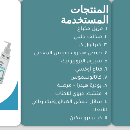
المنتجات
المستخدمة
١. مزيل مكياج
٢. منظف حليبي
٣. كيراتول ٠٨
٤. حمض هيدرو ديفينس المعدني
٥. سيروم البروبيوتيك
٦. قناع أوكسي
٧. كاتالوسموس
٨. بودرة هيدرا – مرطبة
٩. منشط حيوي للاكتات
١٠. سائل حمض الهيالورونيك رباعي
الأبعاد
١١. كريم بروسكين