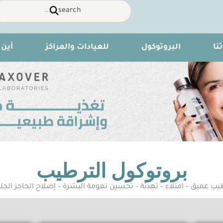
نا
البروتوكول
للعيادات والمراكز
أين 
بروتوكول الترطيب
ﻴﺐ ﻋﻤﻴﻖ – اﻣﺘﻼء – ﺗﻬﺪﺋﺔ – ﺗﺤﺴﻴﻦ ﻧﻌﻮﻣﺔ اﻟﺒﺸﺮة – إﺻﻼح اﻟﺤﺎﺟﺰ اﻟﺠﻠ