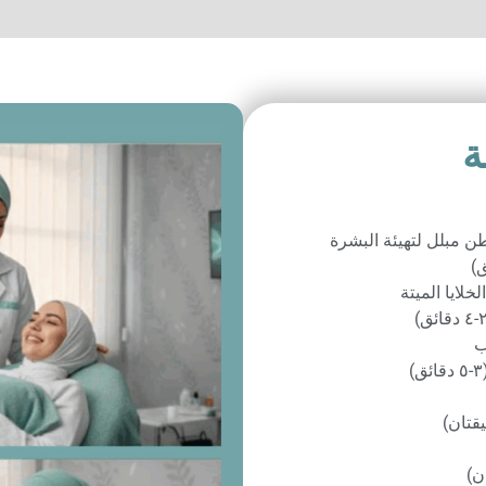
ﻄﻦ ﻣﺒﻠﻞ ﻟﺘﻬﻴﺌﺔ اﻟﺒﺸﺮة
ﺨﻼﻳﺎ اﻟﻤﻴﺘﺔ
ﺐ