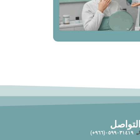
لتواصل
٠٥٩٩٠٣١٤١٩(٩٦٦+)