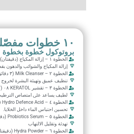
١٠ ﺧﻄﻮات ﻣﻔﺼّﻠﺔ
بروتوكول خطوة بخطوة
الخطوة ١ – إزالة المكياج (دقيقتان)
إزاﻟﺔ اﻟﻤﻜﻴﺎج واﻟﺸﻮاﺋﺐ واﻟﺪﻫﻮن ﺑﻘ
الخطوة ٢ – Milk Cleanser (٣ دقائق)
ﺗﻨﻈﻴﻒ ﻋﻤﻴﻖ وﺗﻬﻴﺌﺔ اﻟﺒﺸﺮة ﻟﺨﺮوج اﻟ
الخطوة ٣ – تقشير KERATOL ٠٨ (٢-٤ دقائق)
ﻟﻄﻴﻒ ﻳﺴﺎﻋﺪ ﻋﲆ اﻣﺘﺼﺎص اﻟﺘﺮﻃﻴ
الخطوة ٤ – Hydro Defence Acid (٣-٥ دقائق)
ﺗﺤﺴﻴﻦ اﺣﺘﺒﺎس اﻟﻤﺎء داﺧﻞ اﻟﺨﻼﻳﺎ.
الخطوة ٥ – Probiotics Serum (دقيقتان)
ﺗﻬﺪﺋﺔ وﺗﻘﻠﻴﻞ اﻻﻟﺘﻬﺎب
الخطوة ٦ – Hydra Powder (دقيقتان)