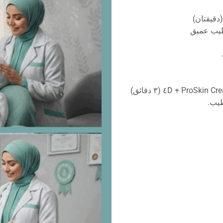
ﺮﻃﻴﺐ ﻋﻤﻴﻖ
ﻃﻴﺐ.