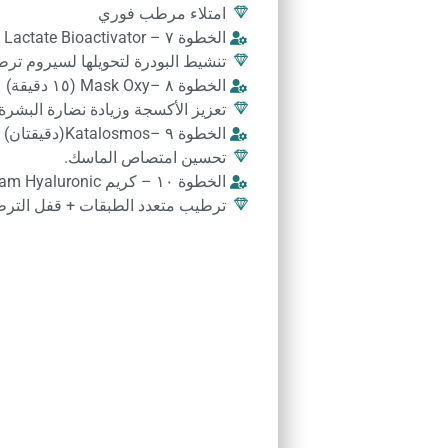
اﻣﺘﻼء ﻣﺮﻃﺐ ﻓﻮري
الخطوة ٧ – Lactate Bioactivator (دقيقتان)
ﺗﻨﺸﻴﻂ اﻟﺒﻮدرة ﻟﺘﺤﻮﻳﻠﻬﺎ ﻟﺴﻴﺮوم ﺗ
الخطوة ٨ –Mask Oxy (١٥ دقيقة)
ﺗﻌﺰﻳﺰ اﻷﻛﺴﺠﺔ وزﻳﺎدة ﻧﻀﺎرة اﻟﺒﺸﺮة
الخطوة ٩ –Katalosmos(دقيقتان)
ﺗﺤﺴﻴﻦ اﻣﺘﺼﺎص اﻟﻤﺎﺳﻚ.
الخطوة ١٠ – كريم Hyaluronic ٤D + ProSkin Cream (٣ دقائق)
ﺗﺮﻃﻴﺐ ﻣﺘﻌﺪد اﻟﻄﺒﻘﺎت + ﻗﻔﻞ اﻟﺘﺮ