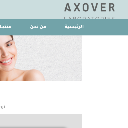
الرئيسية
من نحن
منتجات
ﺗﺮﻃ