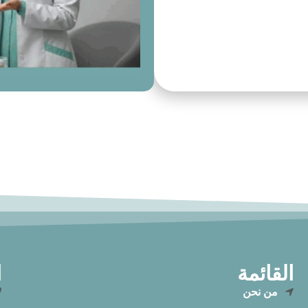
القائمة
ا
من نحن