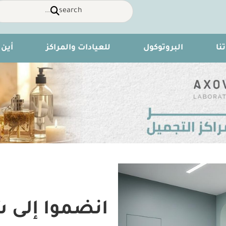
نا
البروتوكول
للعيادات والمراكز
أين 
انضموا إلى 