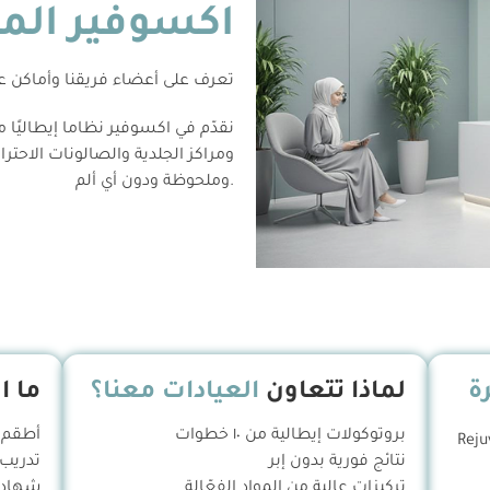
اكسوفير الم
تعرف على أعضاء فريقنا وأماكن عم
نقدّم في اكسوفير نظاما إيطاليًا 
ومراكز الجلدية والصالونات الاحتراف
.وملحوظة ودون أي ألم
ة
لماذا تتعاون
العيادات معنا؟
ما ا
بروتوكولات إيطالية من ١٠ خطوات
أطقم ب
نتائج فورية بدون إبر
تدريب ح
تركيزات عالية من المواد الفعّالة
شهادا