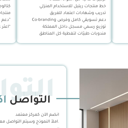
خط منتجات ريتيل للاستخدام المنزلي
كتالوج
تدريب وشهادات اعتماد للفريق
منتجات
دعم تسويقي كامل وفرص Co-branding
”دعم 
توزيع رسمي مسجل داخل المملكة
“اعثر 
مندوبات طبيّات لتغطية كل المناطق
التو
التواصل
اك
انضم الآن كمركز معتمد
.املأ النموذج وسيتم التواصل معكم خل