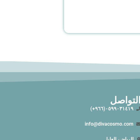
لتواصل
٠٥٩٩٠٣١٤١٩(٩٦٦+)
info@divacosmo.com
الرياض، العليا