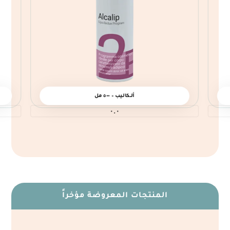
ألــكالـيب – ٥٠٠ مل
٠.٠
المنتجات المعروضة مؤخراً