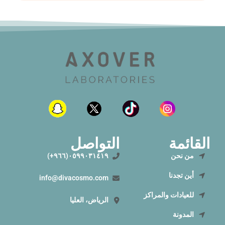
القائمة
التواصل
من نحن
٠٥٩٩٠٣١٤١٩(٩٦٦+)
أين تجدنا
info@divacosmo.com
للعيادات والمراكز
الرياض، العليا
المدونة