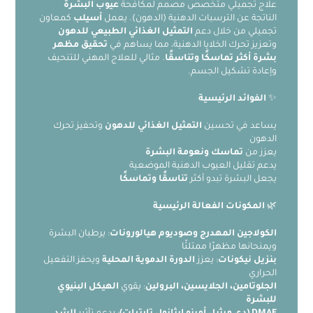
علاج تجميلي متخصص مصمم لمكافحة
عيوب البشرة
الناتجة عن الترسبات الدهنية (الدهون). يعمل
أسيلب
كمعاون
تجميلي من خلال دعم
التمثيل الغذائي الطبيعي للدهون
وتعزيز تحرك الخلايا الدهنية، مما يساهم في
تحقيق مظهر
بشرة أكثر تماسكًا وتناسقًا
. مثالي للعلاج المهني للتنحيف
وإعادة تشكيل الجسم.
✨
الفوائد الرئيسية
يساعد في تحسين
التمثيل الغذائي للدهون
وتحفيز تحرك
الدهون
يعزز من
تماسك ونعومة البشرة
يدعم تقليل العيوب الدهنية الموضعية
يجعل البشرة تبدو أكثر
تناسقًا وتماسكًا
🌿
المكونات الفعالة الرئيسية
الكولاجين المهدرج وصوديوم هيالورونات
: يرطبان البشرة
ويمنحانها مظهرًا ممتلئًا
بنزيل نيكونات
: يعزز
الدورة الدموية المحلية
ويحفز التفعيل
الحراري
الجلوتامين، الجلايسين، البرولين
: يقوي
الهيكل البنيوي
للبشرة