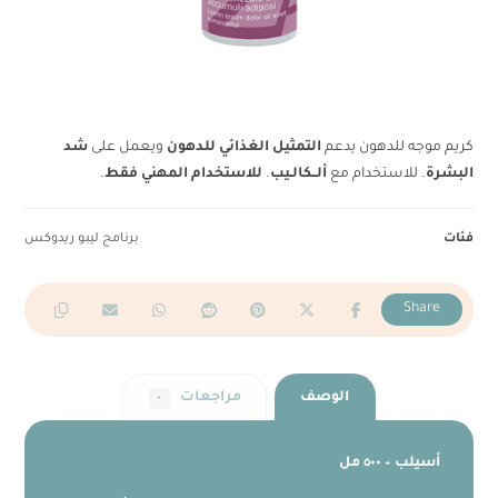
كريم موجه للدهون يدعم
التمثيل الغذائي للدهون
ويعمل على
شد
البشرة
. للاستخدام مع
ألــكالـيب
.
للاستخدام المهني فقط
.
فئات
برنامج ليبو ريدوكس
الوصف
مراجعات
٠
أسيلب – ٥٠٠ مل