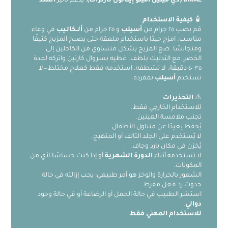
DMAE (دي ميثيل أمينو إيثانول تارترات)
: يدعم تأثير
الشد
🧴
كيفية الاستخدام
قم بصب ٢٥ جرام من
أسيلب
و ٢٥ جرام من
ألــكالـيب
في وعاء
مناسب. امزج جيدًا باستخدام ملعقة حتى يصبح المزيج كثيفًا
ومتجانسًا. ضع المزيج بشكل متساوي من الكاحلين إلى
الخصر، مع التدليك بلطف. غطيه بسروال كارتين واتركه لمدة
٣٥-٤٠ دقيقة. لا تشطفه. استخدمه فقط كعلاج مختلط—لا
تستخدم
أسيلب
بمفرده.
⚠️
التحذيرات
للاستخدام الخارجي فقط.
تجنب ملامسة العينين.
يُحفظ بعيدًا عن متناول الأطفال.
لا يُستخدم على الجلد التالف أو المتهيج.
يُخزن في مكان بارد وجاف.
لا تستخدمه أثناء
الدورة الشهرية
أو إذا كنت حساسًا لأي من
المكونات.
الشعور بالحرارة والوخز هو أمر طبيعي؛ يجب إزالته في حالة
حدوث رد فعل مفرط.
استشر الطبيب في حالة الحمل أو الرضاعة أو في حالة وجود
دوالي
.
للاستخدام المهني فقط
.