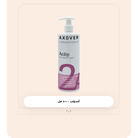
أسيلب – ٥٠٠ مل
٠.٠