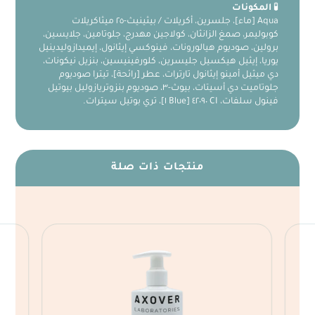
🧪
المكونات
Aqua [ماء]، جلسرين، أكريلات / بيثينيث-٢٥ ميثاكريلات
كوبوليمر، صمغ الزانثان، كولاجين مهدرج، جلوتامين، جلايسين،
برولين، صوديوم هيالورونات، فينوكسي إيثانول، إيميدازوليدينيل
يوريا، إيثيل هيكسيل جليسرين، كلورفينيسين، بنزيل نيكونات،
دي ميثيل أمينو إيثانول تارترات، عطر [رائحة]، تيترا صوديوم
جلوتاميت دي أسيتات، بيوث-٣، صوديوم بنزوتريازوليل بيوتيل
فينول سلفات، CI ٤٢٠٩٠ [Blue ١]، تري بوتيل سيترات.
منتجات ذات صلة