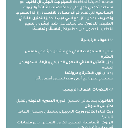
مصمم خصيصًا لمكافحة
السيلوليت الليفي
،
أل كافيب
هو
مساعد تجميلي قوي
مليء
بالخلاصات النباتية والزيوت
الأساسية
التي تقدم
فوائد مضادة للأكسدة، إزالة السموم،
وتصريف
. يعمل بتآزر مع
أسي فيب
لتحفيز
التمثيل الغذائي
الطبيعي للدهون
، مما يساعد على
شد البشرة
و
تنعيم
التجاعيد للحصول على مظهر أكثر
تناسقًا وتماسكًا
.
✨
الفوائد الرئيسية
مثالي لـ
السيلوليت الليفي
مع مشاكل مرئية في
ملمس
البشرة
يعزز
التمثيل الغذائي للدهون
الطبيعي و
إزالة السموم
من
البشرة
يحسن
لون البشرة
و
مرونتها
يستخدم حصريًا مع
أسي فيب
لتحقيق أقصى تأثير
🌿
المكونات الفعالة الرئيسية
الكافيين
: يساعد في تحسين
الدورة الدموية الدقيقة
وتقليل
احتباس السوائل
زيت لحاء الكافور وزيت الزنجبيل
: ينشطان ويمنحان الطاقة
للبشرة
الزيوت الأساسية
(العنبري، الكزبرة، الصنوبر): توفر
مضادات