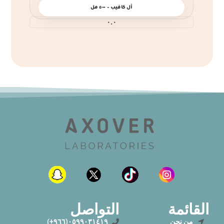
أل كافيب – ٥٠٠ مل
٠.٠
القائمة
التواصل
من نحن
٠٥٩٩٠٣١٤١٩(٩٦٦+)