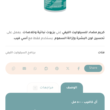
كريم مضاد للسيلوليت الليفي
غني
بزيوت نباتية وخلاصات
. يعمل على
تحسين لون البشرة وإزالة السموم
. يستخدم فقط مع
أسي فيب
.
فئات
برنامج السيلوليت الليفي
الوصف
مراجعات
٠
أل كافيب – ٥٠٠ مل