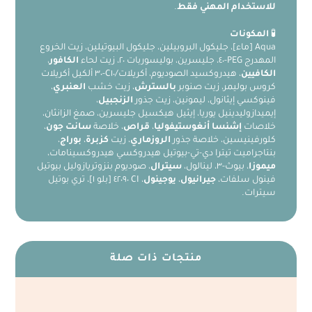
للاستخدام المهني فقط
.
🧪
المكونات
Aqua [ماء]، جليكول البروبيلين، جليكول البيوتيلين، زيت الخروع
المهدرج PEG-٤٠، جليسرين، بوليسوربات ٢٠، زيت لحاء
الكافور
،
الكافيين
، هيدروكسيد الصوديوم، أكريلات/C١٠-٣٠ ألكيل أكريلات
كروس بوليمر، زيت صنوبر
بالسترش
، زيت خشب
العنبري
،
فينوكسي إيثانول، ليمونين، زيت جذور
الزنجبيل
،
إيميدازوليدينيل يوريا، إيثيل هيكسيل جليسرين، صمغ الزانثان،
خلاصات
إشنسا أنغوستيفوليا
،
قراص
، خلاصة
سانت جون
،
كلورفينيسين، خلاصة جذور
الروزماري
، زيت
كزبرة
،
بوراج
،
بنتاجراميت تيترا دي-تي-بيوتيل هيدروكسي هيدروكسينامات،
ميموزا
، بيوث-٣، لينالول،
سيترال
، صوديوم بنزوتريازوليل بيوتيل
فينول سلفات،
جيرانيول
،
يوجينول
، CI ٤٢٠٩٠ [بلو ١]، تري بوتيل
سيترات.
منتجات ذات صلة