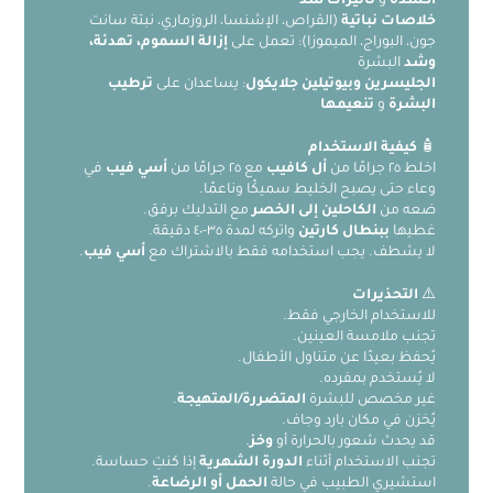
أكسدة
و
تأثيرات شد
خلاصات نباتية
(القراص، الإشنسا، الروزماري، نبتة سانت
جون، البوراج، الميموزا): تعمل على
إزالة السموم، تهدئة،
وشد
البشرة
الجليسرين وبيوتيلين جلايكول
: يساعدان على
ترطيب
البشرة
و
تنعيمها
🧴
كيفية الاستخدام
اخلط ٢٥ جرامًا من
أل كافيب
مع ٢٥ جرامًا من
أسي فيب
في
وعاء حتى يصبح الخليط سميكًا وناعمًا.
ضعه من
الكاحلين إلى الخصر
مع التدليك برفق.
غطيها
ببنطال كارتين
واتركه لمدة ٣٥-٤٠ دقيقة.
لا يشطف. يجب استخدامه فقط بالاشتراك مع
أسي فيب
.
⚠️
التحذيرات
للاستخدام الخارجي فقط.
تجنب ملامسة العينين.
يُحفظ بعيدًا عن متناول الأطفال.
لا يُستخدم بمفرده.
غير مخصص للبشرة
المتضررة/المتهيجة
.
يُخزن في مكان بارد وجاف.
قد يحدث شعور بالحرارة أو
وخز
.
تجنب الاستخدام أثناء
الدورة الشهرية
إذا كنتِ حساسة.
استشيري الطبيب في حالة
الحمل أو الرضاعة
.