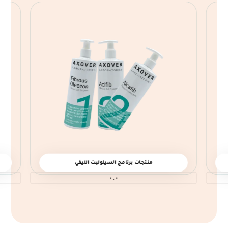
منتجات برنامج السيلوليت الليفي
٠.٠