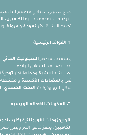
علاج تجميلي احترافي مصمم لمكافحة 
التركيبة المتقدمة فعالية
الكافيين، ا
تصبح البشرة أكثر
نعومة
و
مرونة
، و
✨
الفوائد الرئيسية
يستهدف مظهر
السيلوليت المائي
يعزز تصريف السوائل الزائدة
يعزز
شد البشرة
وجعلها أكثر
توحيدًا
غني بال
مضادات الأكسدة
و
منشطات ا
مثالي لبروتوكولات
النحت الجسدي الا
🌱
المكونات الفعالة الرئيسية
الأوليوزومات الأوزوناتية (كارسام
الكافيين
: يحفز تدفق الدم ويعزز تص