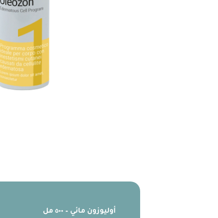
أوليوزون مائي – ٥٠٠ مل