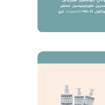
ناتي
،
ديوسمين
،
هيبريدين
،
سرين
،
كلورفينيسين
،
حمض
ينالول
،
CI ١٩١٤٠
(الأصفر ٥)،
تري