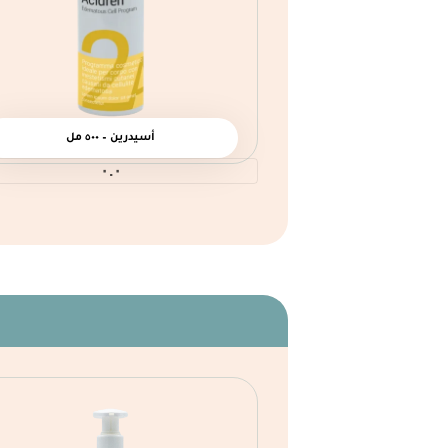
أسيدرين – ٥٠٠ مل
٠.٠