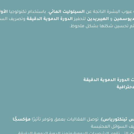
عيوب البشرة الناتجة عن
السيلوليت المائي
. باستخدام تكنولوجيا
الأو
لديوسمين
و
الهيبريدين
لتحفيز
الدورة الدموية الدقيقة
وتصريف السوائ
يتم تحسين شكلها بشكل ملحوظ.
لدورة الدموية الدقيقة
حترافية
وس تينكتورياس)
: توصل الفعّاليات بعمق وتوفر تأثيرًا
مؤكسجًا
ريف السوائل المحتبسة