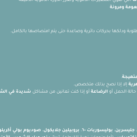
ت
التي تقوي الشعيرات الدموية وتعزز الدورة الدموية الدقيقة
عومة ومرونة
متهيجة
.
رية
إلا إذا نصح بذلك متخصص.
الة الحمل أو
الرضاعة
أو إذا كنت تعانين من مشاكل
شديدة في الشع
،
جليسرين
،
بوليسوربات ٦٠
،
بروبيلين جلايكول
،
صوديوم بولي أكريلو