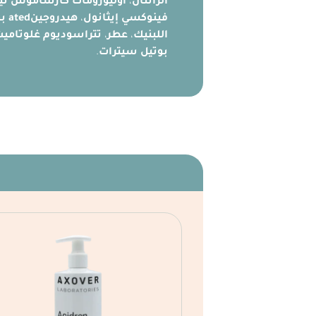
الزانثان
،
أوليوزومات كارساموس تي
فينوكسي إيثانول
،
هيدروجينated بوليديسين
اللبنيك
،
عطر
،
تتراسوديوم غلوتاميت
بوتيل سيترات
.