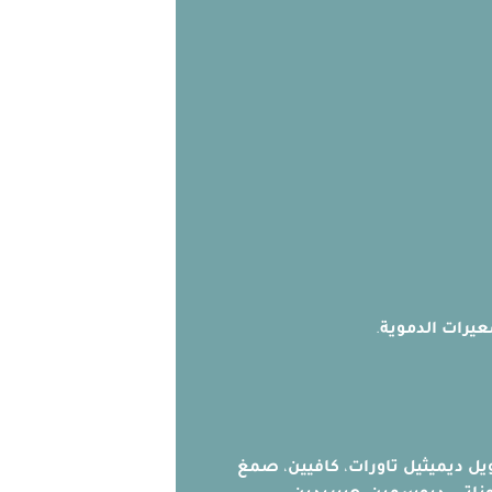
يرات الدموية
.
يل ديميثيل تاورات
،
كافيين
،
صمغ