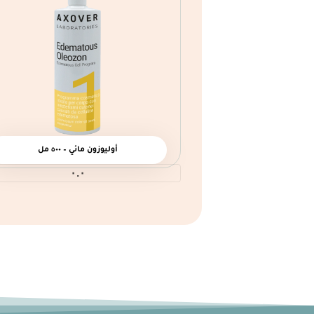
أوليوزون مائي – ٥٠٠ مل
٠.٠