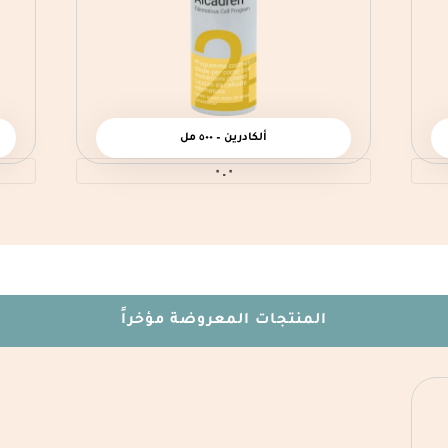
ألكادرين – ٥٠٠ مل
٠.٠
المنتجات المعروضة مؤخراً