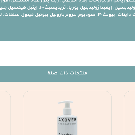
نكتورياس
(أوليوزومات زهرة القرطم)،
زيت بذور عباد الشمس الأوزو
،
إيميدازوليدينيل يوريا
،
تريديسيث-١٠
،
إيثيل هيكسيل جلي
 دايتات
،
بيوتث-٣
،
صوديوم بنزوتريازوليل بيوتيل فينول سلفات
،
ل
منتجات ذات صلة