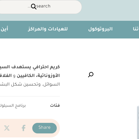
نا
البروتوكول
للعيادات والمراكز
أين 
كريم احترافي يستهدف السيل
تكبير الصورة
الأوزوناتية، الكافيين
و
الفلاف
السوائل، وتحسين شكل البشر
فئات
برنامج السيلول