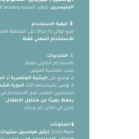
ديوسمين
و
هيبريدين
:
الفلافونويدا
الجليسرين
: يرطب البشرة ويمنحها
ن
🧴
كيفية الاستخدام
ضع حوالي ٢٥ جرامًا على المنطقة المطلوبة ودلكها بحركات دائرية وصاعدة حتى يتم امتصاصها بالكامل.
للاستخدام المهني فقط
.
⚠️
التحذيرات
للاستخدام الخارجي فقط.
تجنب ملامسة العينين.
لا يُوضع على
البشرة المتضررة
أو
ال
لا يُوصى باستخدامه أثناء
الدورة الشه
استشيري الطبيب قبل الاستخدام في ح
يحفظ بعيدًا عن متناول الأطفال
.
يُخزن في مكان بارد وجاف.
🧪
المكونات
Aqua [ماء]،
إيثيل هيكسيل ستيرات