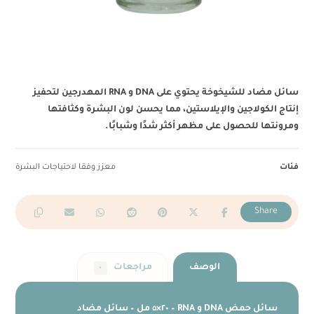
سائل مضاد للشيخوخة يحتوي على DNA و RNA المهدرجين لتحفيز
إنتاج الكولاجين والإيلاستين، مما يحسن لون البشرة وكثافتها
ومرونتها للحصول على مظهر أكثر شدًا وشبابًا.
فئات
معزز وفقا لاحتياجات البشرة
الوصف
مراجعات
٠
سائل حمض DNA و RNA – ٢٠×٥ مل – سائل مضاد