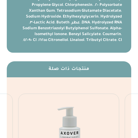
Propylene Glycol
،
Chlorphenesin
،
،
Polysorbate ٢٠
Xanthan Gum
،
Tetrasodium Glutamate Diacetate
،
Sodium Hydroxide
،
Ethylhexylglycerin
،
Hydrolyzed
Hydrolyzed RNA
،
DNA
،
عطر
،
Buteth-٣
،
Lactic Acid
،
Sodium Benzotriazolyl Butylphenol Sulfonate
،
Alpha-
Isomethyl Ionone
،
Benzyl Salicylate
،
Coumarin
،
.
CI ٤٢٠٩٠
،
Citronellol
،
Linalool
،
Tributyl Citrate
،
CI ١٦٢٥٥
منتجات ذات صلة