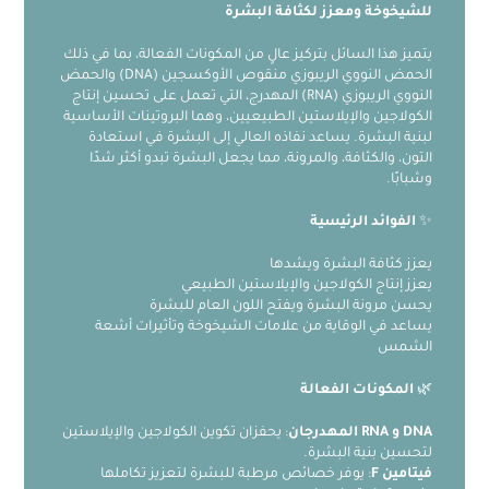
للشيخوخة ومعزز لكثافة البشرة
يتميز هذا السائل بتركيز عالٍ من المكونات الفعالة، بما في ذلك
الحمض النووي الريبوزي منقوص الأوكسجين (DNA) والحمض
النووي الريبوزي (RNA) المهدرج، التي تعمل على تحسين إنتاج
الكولاجين والإيلاستين الطبيعيين، وهما البروتينات الأساسية
لبنية البشرة. يساعد نفاذه العالي إلى البشرة في استعادة
التون، والكثافة، والمرونة، مما يجعل البشرة تبدو أكثر شدًا
وشبابًا.
✨
الفوائد الرئيسية
يعزز كثافة البشرة ويشدها
يعزز إنتاج الكولاجين والإيلاستين الطبيعي
يحسن مرونة البشرة ويفتح اللون العام للبشرة
يساعد في الوقاية من علامات الشيخوخة وتأثيرات أشعة
الشمس
🌿
المكونات الفعالة
DNA و RNA المهدرجان
: يحفزان تكوين الكولاجين والإيلاستين
لتحسين بنية البشرة.
فيتامين F
: يوفر خصائص مرطبة للبشرة لتعزيز تكاملها