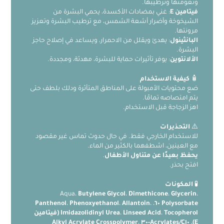
ونعومتها وترطيبها.
فيتامين E
: غني بمضادات الأكسدة، يحمي البشرة من
الشيخوخة وأضرار أشعة الشمس، مع ترطيب البشرة وتعزيز
مرونتها.
البانثينول
: يهدئ ويقلل من الاحمرار، ويساعد في إصلاح حاجز
البشرة.
الألانتوين
: يوفر تأثيرات حماية للبشرة، مهدئة، ومجددة.
🧴
كيفية الاستخدام
ضع محتويات الأمبولة على المناطق المتأثرة ودلك بلطف حتى
يتم امتصاصه تمامًا.
اهز الزجاجة قبل الاستخدام.
⚠️
التحذيرات
للاستخدام الخارجي فقط. في حال حدوث تماس غير مقصود
مع العينين، اشطفهما بالكثير من الماء.
يحفظ بعيدًا عن متناول الأطفال
.
افتح بحذر.
🧪
المكونات
Aqua،
Butylene Glycol
،
Dimethicone
،
Glycerin
،
Panthenol
،
Phenoxyethanol
،
Allantoin
،
،
Polysorbate ٦٠
،
Linseed Acid
،
Imidazolidinyl Urea
Tocopherol (فيتامين
،
Acrylates/C١٠-٣٠ Alkyl Acrylate Crosspolymer
،
E)