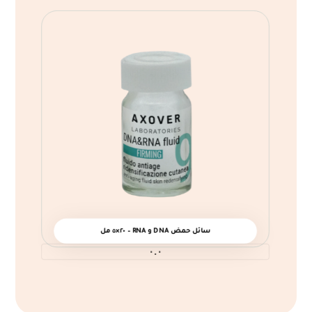
سائل حمض DNA و RNA – ٢٠×٥ مل
٠.٠