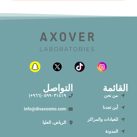
القائمة
التواصل
من نحن
٠٥٩٩٠٣١٤١٩(٩٦٦+)
أين تجدنا
info@divacosmo.com
للعيادات والمراكز
الرياض، العليا
المدونة