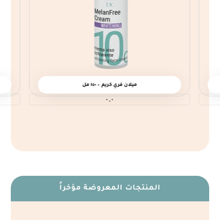
ميلان فري كريم – ١٥٠ مل
٠.٠
المنتجات المعروضة مؤخراً