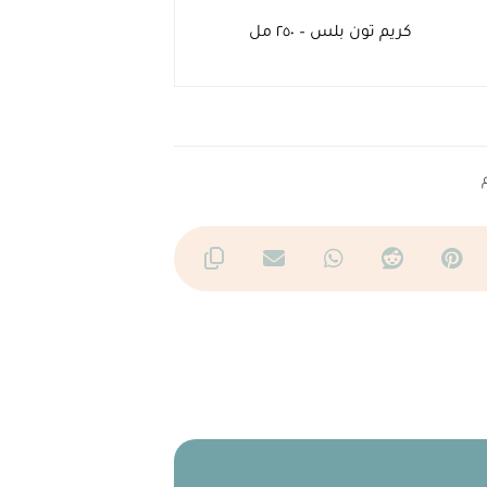
كريم تون بلس – ٢٥٠ مل