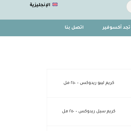
الإنجليزية
تجد أكسوفير
اتصل بنا
كريم ليبو ريدوكس – ٢٥٠ مل
كريم سيل ريدوكس – ٢٥٠ مل