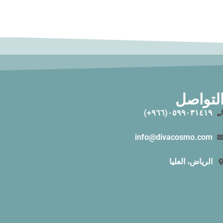
لتواصل
٠٥٩٩٠٣١٤١٩(٩٦٦+)
info@divacosmo.com
الرياض، العليا