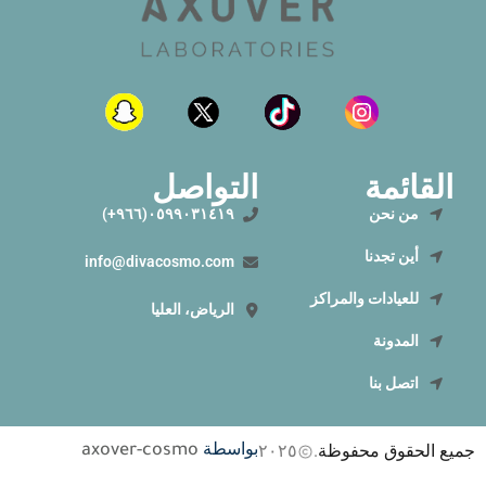
القائمة
التواصل
من نحن
٠٥٩٩٠٣١٤١٩(٩٦٦+)
أين تجدنا
info@divacosmo.com
للعيادات والمراكز
الرياض، العليا
المدونة
اتصل بنا
بواسطة
جميع الحقوق محفوظة
.
٢٠٢٥
axover-cosmo