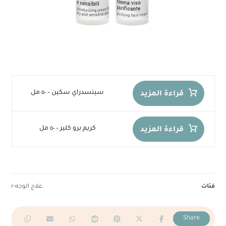
سينسدراي سكين – ٥٠ مل
قراءة المزيد
كريم برو كلير – ٥٠ مل
قراءة المزيد
فئات
علاج الوجه-r