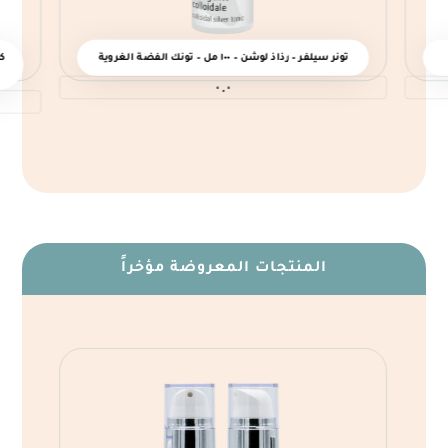
تونر سيلفر – رذاذ لوشن – ١٠٠ مل – تونك الفضة الغروية
ك
٠.٠
المنتجات المعروضة مؤخراً