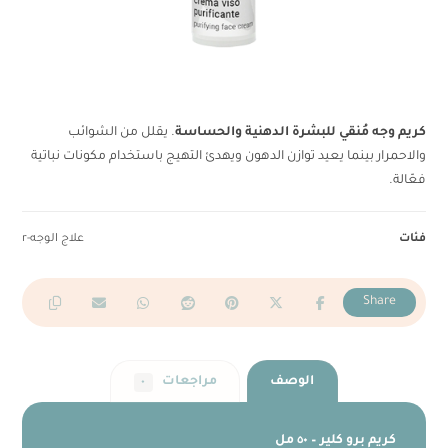
كريم وجه مُنقي للبشرة الدهنية والحساسة
. يقلل من الشوائب
والاحمرار بينما يعيد توازن الدهون ويهدئ التهيج باستخدام مكونات نباتية
فعّالة.
فئات
علاج الوجه-r
الوصف
مراجعات
٠
كريم برو كلير – ٥٠ مل