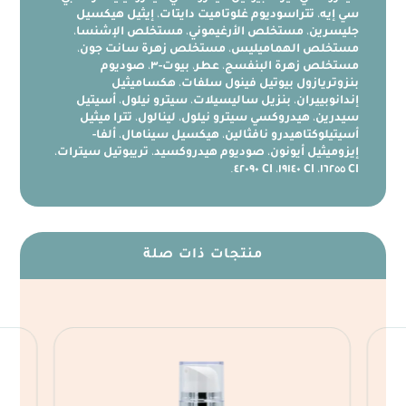
سي إيه
،
تتراسوديوم غلوتاميت دايتات
،
إيثيل هيكسيل
جليسرين
،
مستخلص الأرغيموني
،
مستخلص الإشنسا
،
مستخلص الهماميليس
،
مستخلص زهرة سانت جون
،
مستخلص زهرة البنفسج
،
عطر
،
بيوت-٣
،
صوديوم
بنزوتريازول بيوتيل فينول سلفات
،
هكساميثيل
إندانوبييران
،
بنزيل ساليسيلات
،
سيترو نيلول
،
أسيتيل
سيدرين
،
هيدروكسي سيترو نيلول
،
لينالول
،
تترا ميثيل
أسيتيلوكتاهيدرو نافثالين
،
هيكسيل سينامال
،
ألفا-
إيزوميثيل أيونون
،
صوديوم هيدروكسيد
،
تريبوتيل سيترات
،
.
CI ٤٢٠٩٠
،
CI ١٩١٤٠
،
CI ١٦٢٥٥
منتجات ذات صلة