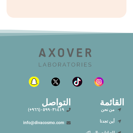
القائمة
التواصل
من نحن
٠٥٩٩٠٣١٤١٩(٩٦٦+)
أين تجدنا
info@divacosmo.com
للعيادات والمراكز