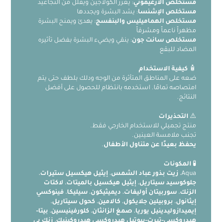
مستخلص الأرغيموني
: يعزز الكولاجين ويقلل من التجاعيد
مستخلص الإشنسا
: يشد البشرة ويجددها
مستخلص الهماميليس والبنفسج
: يهدئ ويمنح البشرة
مظهراً ناعماً ومشرقاً
مستخلص سانت جون
: ينقي ويضيء البشرة بفضل تأثيره
المضاد للبقع
🧴
كيفية الاستخدام
ضعه على المناطق المتأثرة من الوجه ودلك بلطف حتى يتم
امتصاصه تمامًا. استخدمه بانتظام للحصول على أفضل
النتائج.
⚠️
التحذيرات
منتج تجميلي للاستخدام الخارجي فقط.
تجنب ملامسة العينين.
يحفظ بعيدًا عن متناول الأطفال
.
🧪
المكونات
Aqua،
زيت بذور عباد الشمس
،
إيثيل هيكسيل ستيرات
،
جلوكوسيد سيتاريل
،
إيثيل هيكسيل بالميتات
،
لاكتات
الزنك
،
سوربيتان أوليفات
،
ديميثيكون
،
سيليكا
،
فينوكسي
إيثانول
،
بروبيلين جلايكول
،
كالامين
،
كحول سيتاريل
،
إيميدازوليدينيل يوريا
،
صمغ الزانثان
،
كلورفينيسين
،
بيتا-
هيدروكسي-تيرت-بيوتيل هيدروكسي هيدروكينيك
،
زنك بي