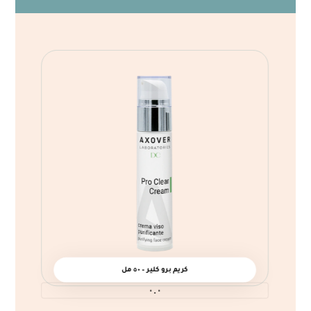
كريم برو كلير – ٥٠ مل
٠.٠